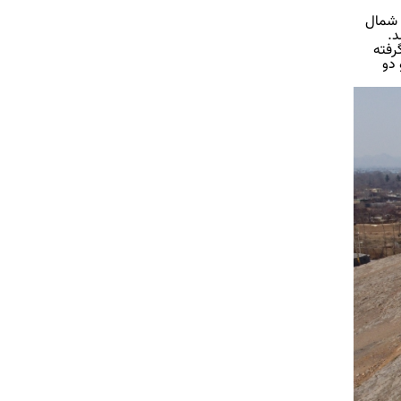
 شمال
د.
رفته
 دو