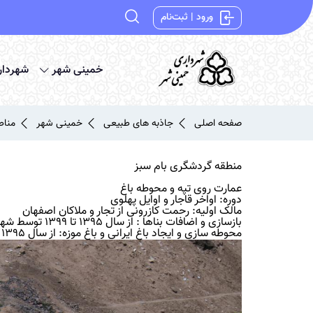
ورود | ثبت‌نام
خمینی شهر
شهردار
صفحه اصلی
جاذبه های طبیعی
خمینی شهر
مناط
منطقه گردشگری بام سبز
عمارت روی تپه و محوطه باغ
دوره: اواخر قاجار و اوایل پهلوی
مالک اولیه: رحمت کازرونی از تجار و ملاکان اصفهان
بازسازی و اضافات بناها : از سال 1395 تا 1399 توسط شهرداری خمینی‏شهر
محوطه سازی و ایجاد باغ ایرانی و باغ موزه: از سال 1395 تا زمان نگارش کتاب