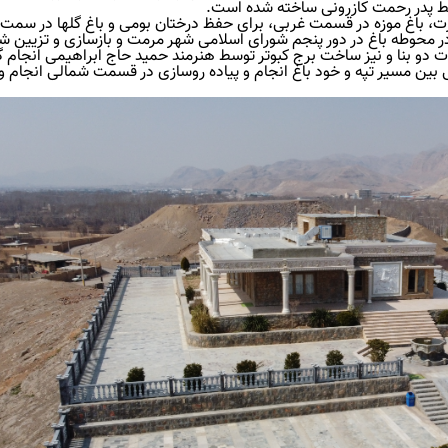
سط پدر رحمت کازرونی ساخته شده است.
ت، باغ موزه در قسمت غربی، برای حفظ درختان بومی‏ و باغ گلها در سمت
ر محوطه باغ در دور پنجم شورای اسلامی شهر مرمت و بازسازی و تزیین ش
دو بنا و نیز ساخت برج کبوتر توسط هنرمند حمید حاج ابراهیمی ‏انجام گ
 بین مسیر تپه و خود باغ انجام و پیاده روسازی در قسمت شمالی انجام و