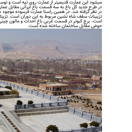
می‏شود این عمارت قدیمی‏تر از عمارت روی تپه است و تو
در طرح جدید کل باغ به سه قسمت باغ ایرانی مقابل عمار
در نظر گرفته شد. در همین راستا عمارت فرسوده موجود د
تزیینات سقف شاه نشین مربوط به این دوران است. تزینات 
است. برج کبوتر در قسمت غربی باغ احداث و مالون‏ چینی
حوض مقابل ساختمان ساخته شده ‏است.