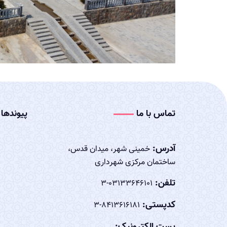
تماس با ما
پیوندها
آدرس:
خمینی شهر، میدان قدس،
ساختمان مرکزی شهرداری
تلفن:
03133646101-3
کدپستی:
8413616181-3