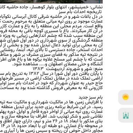
نشانی: خمینی‏شهر، انتهای بلوار کوهسار، جاده حاشیه کان
تاریخچه احداث بام سبز
در دل باغات شهر و در حاشیه شرقی کانال آبرسانی نکوآبا
عمارت موجود بر روی تپه میانی متعلق به مرحوم رحمت کا
واقع است. مردم محلی این منطقه را به باغ و عمارت کازرو
در آن کار می‏کردند. باغ با مسیری کوچه باغی به محله فروش
این منطقه سبب شده که چشم اندازهایی زیبایی به ویژه در
منطقه گردشگری از سوی شهرداری در دور اول شورای شهر ا
آن به محلی برای تولید ذعال تبدیل شده بود و بخشی از ا
احداث استخر، جاده دسترسی تا بالای ثپه، آبنما، روشنایی
در نتیجه تپه مذکور به فضای سبزی مشرف بر شهر و مناطق
است که با چشم غیر ‏مسلح علاوه برکوه ‏ها‏ و باغ های اط
آتشگاه و حتی مصلای اصفهان و.... مشاهده شود.
منبع: شهر و شهروند اردیبهشت 1383
با پایان یافتن دور اول
اراضی تملک شده در مقابل تملک اراضی در مسیر طرح‏ها‏ی 
حاج‏ حیدر به عنوان شهردار که خود در احداث بام سبز اول
کازرونی که به معرض فروش گذاشته شده بود به مساحت حدود 70 هزار مترمربع توسط شهرداری خرید
بام سبز جدید
رسید. در این شرایط برنامه ‏ریزی جدید برای تبدیل منط
عمارت روی تپه میانی از اواخر دوره قاجار و اوایل دوره پهل
نقاشی شیر و شکر تهذیب شد. اطراف بنا محوطه سازی و 
بنای مذکور با ابعاد 18 در 26 متر و نیم، دارای چهار اطاق و یک شاه نشین است.
د
مجاور داخل حوض آن ریخته و سپس زمین ‏ها را آبیاری می