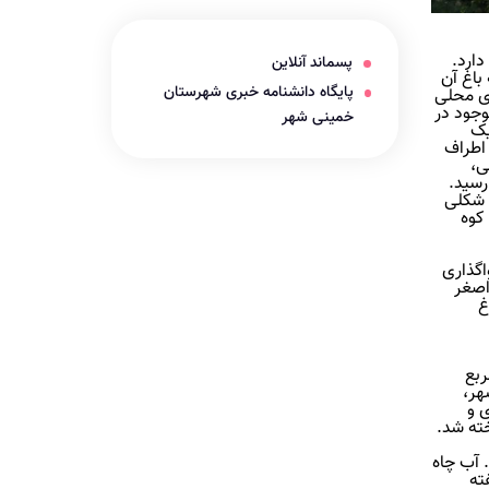
دارد.
پسماند آنلاین
باغ آن
پایگاه دانشنامه خبری شهرستان
ای محلی
وجود در
خمینی شهر
یک
اطراف
ی،
رسید.
ه شکلی
کوه
ه واگذاری
اصغر
غ
بام سبز به حدود ۱۲۰ هزار مترمربع
هر،
ی و
ته شد.
ع است. آب چاه
ته