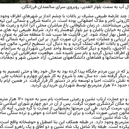
ال آب به سمت بلوار الغدیر، روبروی سرای سالمندان فرزانگان.
د چند عارضه طبیعی مشرف بر باغات با چشم انداز بر شهرهای اطراف وجود 
زرونی تاجر و ملاک اصفهانی بوده است. در دامنه شرقی و شمالی این تپه 
نی می‏شناختند. در زمان شکوفایی باغ مباشران محلی آنرا اداره و رعیت‏ ه
ان به خیابان باغبان و نیز بلوار کوهسار راه دارد. شرایط طبیعی تپه‏ ها‏ی م
 فصل بهار ایجاد شود. این قابلیت ‏ها سبب شد تا منطقه مذکور به عنوان 
رزیابی و عملیات عمرانی در آن صورت گیرد. بر این اساس تپه شمالی که 
راضی و باغات اطراف تملک گردید و به دنبال آن، نسطیح اراضی، مالون چین
، آلاچیق، باغچه و دیگر امکانات توسط واحد عمرانی شهرداری به سرانجام 
 اطراف تبدیل گردید و بام سبز نامیده شد. موقعیت جغرافیایی این ثپه ب
راف ساختمانها و فضاهای دانشگاههای صنعتی، آزاد خمینی ‏شهر و نجف‏آباد، 
 شورا در سال 1382 به تدریج بام سبز که در بین مردم جایگاه پیدا کرده بود به حال خود رها و حتی تصمیم ب
دیگر گرفته شد. ده سال بعد با شروع به کار شورای چهارم و انتخاب علی‏ 
یه نقش داشت، احیا و توسعه بام در دستور کار قرار گرفت. در همین ایام با
اری گردید.
با افزایش زمین‏ ها در مالکیت شهرداری و مالکیت سه تپه و دو عمارت ارباب نشین و رعیتی مساحت 
قه به مکان گردشگری صورت گرفت. پس از آن در دور چهارم شورای اسلامی ش
وی، مرمت گردید. طی این مرمت‏ها بخش‏هایی از عمارت با گره چینی، آینه ‏کار
مالون چینی صورت گرفت و برای آن آبنما احداث و حوض و نرده سنگی ساخ
ر محوطه باغ عمارتی دو طبقه ‏ای با ابعاد حدود 18 در 14 مترمربع وجود دارد. در طبقه همکف این بنا اصطبل و حوضخانه واق
‏کرده است. طبقه بالا شامل یک شاه نشین و دو اطاق و یک راهرو است.گف