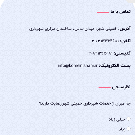
تماس با ما
آدرس:
خمینی شهر، میدان قدس، ساختمان مرکزی شهرداری
تلفن:
03133646101-3
کدپستی:
8413616181-3
پست الکترونیک:
info@komeinishahr.ir
نظرسنجی
چه میزان از خدمات شهرداری خمینی شهر رضایت دارید؟
خیلی زیاد
زیاد