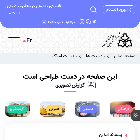
اقتصادی مقاومتی در سایۀ وحدت ملی و
ورود | ثبت‌نام
امنیت ملی
دوشنبه 19 مرداد 1405
En
صفحه اصلی
مدیریت ها
مدیریت املاک
این صفحه در دست طراحی است
گزارش تصویری
فرهنگی
خدماتی
عمرانی
گردشگری
پسماند آنلاین