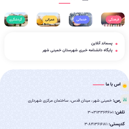
فرهنگی
خدماتی
عمرانی
گردشگری
پسماند آنلاین
پایگاه دانشنامه خبری شهرستان خمینی شهر
تماس با ما
آدرس:
خمینی شهر، میدان قدس، ساختمان مرکزی شهرداری
تلفن:
03133646101-3
کدپستی:
8413616181-3