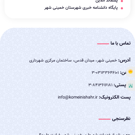
پسماند آنلاین
پایگاه دانشنامه خبری شهرستان خمینی شهر
تماس با ما
آدرس:
خمینی شهر، میدان قدس، ساختمان مرکزی شهرداری
تلفن:
03133646101-3
کدپستی:
8413616181-3
پست الکترونیک:
info@komeinishahr.ir
نظرسنجی