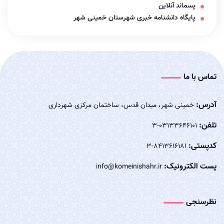
پسماند آنلاین
پایگاه دانشنامه خبری شهرستان خمینی شهر
تماس با ما
آدرس:
خمینی شهر، میدان قدس، ساختمان مرکزی شهرداری
تلفن:
03133646101-3
کدپستی:
8413616181-3
پست الکترونیک:
info@komeinishahr.ir
نظرسنجی