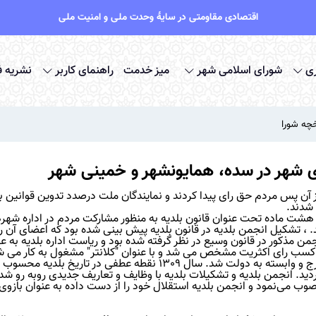
اقتصادی مقاومتی در سایۀ وحدت ملی و امنیت ملی
ی
شورای اسلامی شهر
میز خدمت
راهنمای کاربر
نشریه 
خچه شورا
ای شهر در سده، همایونشهر و خمینی شهر
ید. از آن پس مردم حق رای پیدا کردند و نمایندگان ملت درصدد تدوین قوانین ب
 شدند.
 هشت ماده تحت عنوان قانون بلدیه به منظور مشارکت مردم در اداره شهره
، تشکیل انجمن بلدیه در قانون بلدیه پیش بینی شده بود که اعضای آن را
من مذکور در قانون وسیع در نظر گرفته شده بود و ریاست اداره بلدیه به ع
و کسب رای اکثریت مشخص می شد و با عنوان "کلانتر" مشغول به کار می ش
پس از کودتای 1299 اداره بلدیه از حالت انجمن شهری خارج و وابسته به دولت شد. سال 1309 نقطه عطفی در تاری
دید. انجمن بلدیه و تشکیلات بلدیه با وظایف و تعاریف جدیدی روبه‌ رو شد.
نصوب می‌نمود و انجمن بلدیه استقلال خود را از دست داده به عنوان بازو