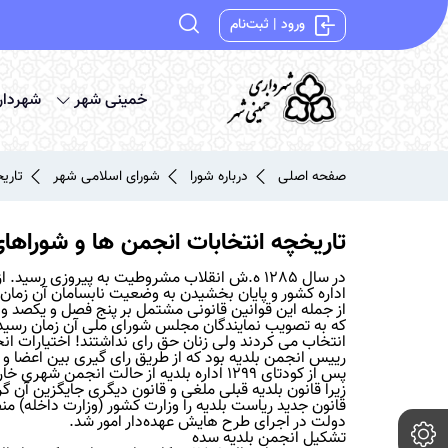
ورود | ثبت‌نام
خمینی شهر
شهردار
صفحه اصلی
درباره شورا
شورای اسلامی شهر
تاری
تاریخچه انتخابات انجمن ها و شوراه
در سال 1285 ه.ش انقلاب مشروطیت به پیروزی رس
اداره کشور و پایان بخشیدن به وضعیت نابسامان آن زمان
از جمله این قوانین قانونی مشتمل بر پنج فصل و یکصد و
که به تصویب نمایندگان مجلس شورای ملی آن زمان رسید. 
انتخاب می کردند ولی زنان حق رای نداشتند! اختیارات انج
رییس انجمن بلدیه بود که از طریق رای گیری بین اعضا 
زیرا قانون بلدیه قبلی ملغی و قانون دیگری جایگزین آن گر
قانون جدید ریاست بلدیه را وزارت کشور (وزارت داخله) م
دولت در اجرای طرح هایش عهده‌دار امور شد.
تشکیل انجمن بلدیه سده