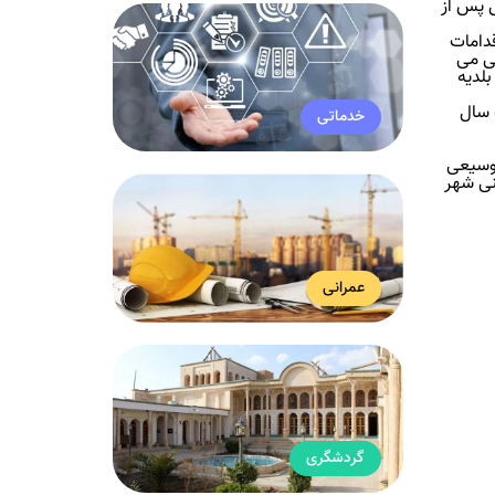
تبی اهالی سده برای تشکیل انجمن بلدیه دارد. انجمن مذکور در سده حدود 20 سال پس از
دامات
معرفی می
 در سال 1310 و شروع به کار آن از سال 1311 انجمن بلدیه
 سال
خدماتی
ار شد و مردم استقبال وسیعی
 شورای شهرخمینی شهر
عمرانی
گردشگری