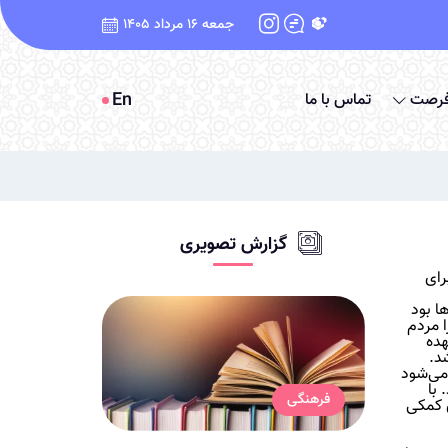
جمعه 16 مرداد 1405
En
فرصت
تماس با ما
گزارش تصویری
رای
ا بود
 مردم
هده
د.
خ بلدیه محسوب می‌شود
 با
فرهنگی
ی کمکی