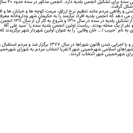
وجود سندی از سال 1308، حکایت از درخواست ک
 و رفاهی مردم مانند تنظیم نرخ ارزاق، مرمت کوچه ها و خیابان ها و اق
و درمانی بود. اسنادی مربوط به سال 1314 نشان می دهد که انجمن بلدیه افراد نیازمند را به حکیمان شهر وداروخانه 
کرده اند تابه حساب شهرداری مورد درمان قرار گیرند.پس از تشکیل بلدیه در سده
ر از یک محله بودند. ریاست اولین انجمن بلدیه سده را "سید علی آقا
به نام "حبیب ا... خان وفایی" را به عنوان اولین شهردار شهر برگزیدند که
اولین دوره انتخابات شوراها بعد از پیروزی انقلاب اسلامی و با اجرایی شدن قانون شوراها در سال 1377 برگز
از دخالت در سرنوشت خود نمودند.دراولین دور انتخابات شوراهای اسلامی شهرخمینی شهر7نفربا انتخاب مردم به
ورای شهرخمینی شهر انتخاب کردند.