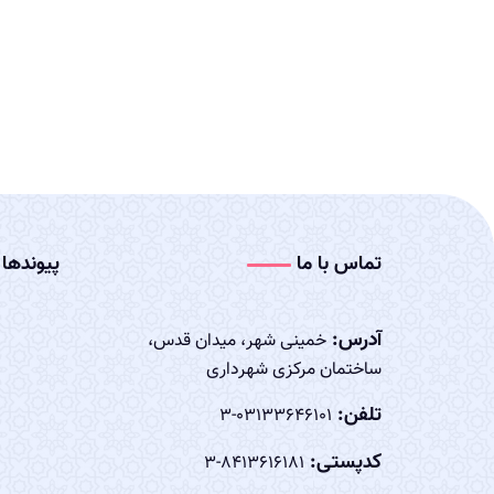
تماس با ما
پیوندها
آدرس:
خمینی شهر، میدان قدس،
ساختمان مرکزی شهرداری
تلفن:
03133646101-3
کدپستی:
8413616181-3