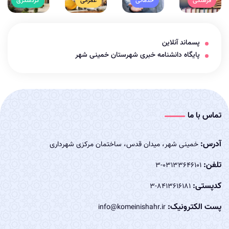
فرهنگی
خدماتی
عمرانی
گردشگری
پسماند آنلاین
پایگاه دانشنامه خبری شهرستان خمینی شهر
تماس با ما
آدرس:
خمینی شهر، میدان قدس، ساختمان مرکزی شهرداری
تلفن:
03133646101-3
کدپستی:
8413616181-3
پست الکترونیک:
info@komeinishahr.ir