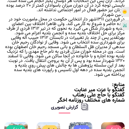
گردند. ازآن پس این انتخابات هر دوسال یکبار انجام می شده است.
بایستی توجه کرد در آن دوران میزان باسوادان کمتر از 20 درصد بوده
و زنان نیز حضور فعال در امور اجتماعی نداشته اند.
اولین شهردار
در فروردین 1311شهر دار انتخابی حکومت در محل ماموریت خود در
سده حاضر و شروع به کار می کند. ولی ظاهرا اختلاف بین اعضای
بلدیه و شهردار شکل می گیرد به نحوی که در تیر 1312 فردی از طرف
مرکز برای حل اختلاف بلدیه سده و انجمن بلدیه اعزام می شود.
بهرتقدیر پس از چند بار تغییرات در تابستان 1312 حبیب اله وفایی
برای شهرداری سده انتخاب می شود. وفایی از نوادگان رحیم خان
سدهی از مدیران ظل السلطان و بانی مسجد رحیم خان اصفهان بوده
است. وی در محله خوزان منزل فردی به نام حاج مهدی را که نزدیک
بلدیه بوده اجاره و با خانواده در آنجا ساکن می شود. وفایی تا اسفند
1320 شهردار سده بود و پس از آن به بروجن انتقال یافت. در نوبت
بعد از این سلسله پژوهش ها به چالش های پیش روی بلدیه و
انجمن بلدیه سده در دهه اول تاسیس و راپورت های بلدیه سده
پرداخته می شود.
منابع:
گفتگو با عزت میر عنایت
گفتگو با حاج علی زهتاب
شماره های مختلف روزنامه اخگر
گزارش تصویری