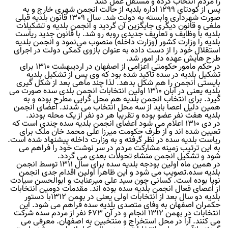
را مردم انتخاب کرده و مستقل عمل کنند
پس از کودتای 1299 اداره بلدیه از حالت انجمن شهری خارج و به
صورت شهرداری وابسته به دولت شد. سال 1309 قانون بلدیه قبلی
ملغی و قانون دیگری جایگزین آن گردید و انجمن بلدیه و تشکیلات
بلدیه با وظایف و تعاریف جدیدی روبه‌ رو شد. با قانون جدید ریاست
بلدیه را وزارت کشور (وزارت داخله) منصوب می‌نمود و انجمن بلدیه
استقلال خود را از دست داده به عنوان بازوی کمکی دولت در اجرای
طرح هایش عهده‌ دار امور شد.
در حکم مامور حکومتی اعزامی از اصفهان در اردیبهشت 1310 برای
تشکیل بلدیه در سده تاکید شده بود که وی پس از تشکیل بلدیه
بایستی انجمن را هم شکل بدهد. لذا چند ماهی بعد از شکل گیری
بلدیه یعنی در آبان 1310 اولین انتخابات انجمن بلدی سده صورت می
گیرد. برای انتخاب انجمن بلدیه هم محل گرایی مطرح بوده و به
همین دلیل اعصا باید از سه محل انتخاب می شدند. اعضای انجمن
بلدیه هفت نفر عضو بوده و تقریبا هر دو نفر از یک محله بودند.
در دی 1310 اعلام می شود اعضای انجمن بلدیه سده چندی است که
تعیین شده اند و از طرف حکومت میرزا علی محمد خان ملک برای
ریاست بلدیه سده در نظر گرفته و به وزارت داخله پیشنهاد شده است.
به این ترتیب زمینه مشارکت مردم در سر نوشت خود را فراهم می
شود و تشکیل انجمن منشاء تحولات بعدی می گردد.
در همین ماه اولین بودجه بلدیه سده برای سال 1311 توسط انجمن
بلدیه سده.تصویب می شود و این ظاهرا اولین اقدام جدی انجمن
نوپا بوده است. کسانی چون سید علی میرعنایت و ابوالحسن سیادت
از اعصای فعال انجمن بلدیه سده بوده اند. مقدمات دومین انتخابات
بلدیه دو سال بعد از انتخابات اولی یعنی در بهمن 1312با دستور
حکمران اصفهان به وفای متصدی بلدیه سده فراهم می شود. این
انتخابات در بهمن 1312 انجام و در آن 673 نفر از مردم سده شرکت
می کنند. آرا در محل استخراج و منتخبین به اصفهان. معرفی می