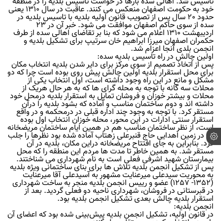
تاسیس شد. اهالی سده بارها در خواست تاسیس بلدیه را در منطقه
خود به حکومت اصفهان منعکس می کنند. عاقبت در سال 1310 یعنی
حدود 20 سال پس از تصویب قانون اولیه بلدیه با تاسیس بلدیه در
سده از سوی حاکم اصفهان موافقت می شود. خبر آن در 23
اردیبهشت 1310 اعلام می شود که بنا بر تقاضای اهالی سده از طرف
حکمران اصفهان میرزا ابراهیم خان سرتیپ برای تشکیل بلدیه و
انجمن بلدی آنجا اعزام شد.
اولین چالش در راه تاسیس بلدیه سده:
پس از اتخاذ تصمیم از سوی مرکز برای دایر شدن بلدیه انتخاب مکان
برای محل استقرار بلدیه اولین چالش پیش روی بوده است چرا که دو
مشکل و مانع در این راه وجود داشته است، اول انتخاب یکی از
محلات سه گانه با توجه به محله گرای ها که به هر حال هریک از
محلات و بیشتر خوزان و فروشان تمایل به استقرار بلدیه درمحل خود
داشته اند و دوم ساختمان مناسب و آماده که بشود بلدیه را درآن
مستقر کرد. با توجه به وجود چند اداره قبلی در درمحکمه و در واقع
استقرار سنتی ادارات در این محور، محله خوزان انتخاب اول بوده
است، از نظر ساختمان مناسب هم در همین ایام ساختمان مریضخانه
که در زمین اهدایی حاج قنبرعلی زهتاب آماده شده بود نظرها را جلب
کرد. بنابراین به جای افتتاح مریضخانه دراین مکان، بلدیه در آن
مستقر شد. به همین خاطر تا مدت ها مردم این منطقه را که محل
بیمارستان شهید اشرفی فعلی است به نام شهرداری می شناختند.
پس از تشکیل انجمن بلدیه تلاش ها برای بنای ساختمانی ویژه بلدیه
به محوریت سیدعلی میرعنایت مشهور به آسیدعلی آقا میرعنایت
(1352- 1257) عضو و رییس انجمن بلدیه منجر به ساخت شهرداری
در قبرستانی در فروشان، شهرداری ناحیه دو فعلی گردید. بعد از
استقرار بلدیه چالش بعدی تشکیل انجمن بلدیه بود.
انجمن بلدیه:
در قانون اولیه، تشکیل انجمن بلدیه پیش‌بینی شده‌ بود که اعضای آن