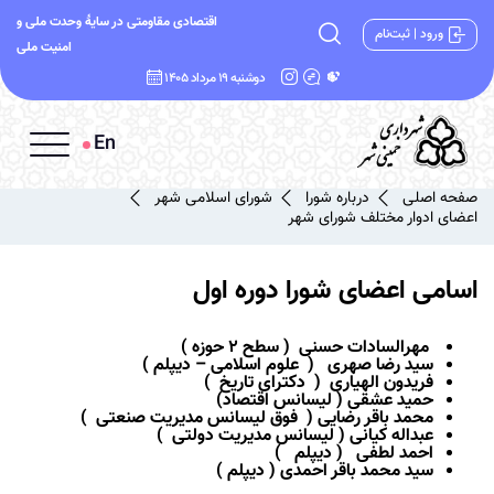
اقتصادی مقاومتی در سایۀ وحدت ملی و
ورود | ثبت‌نام
امنیت ملی
دوشنبه 19 مرداد 1405
En
صفحه اصلی
درباره شورا
شورای اسلامی شهر
اعضای ادوار مختلف شورای شهر
اسامی اعضای شورا دوره اول
مهرالسادات حسنی ( سطح 2 حوزه )
سید رضا صهری ( علوم اسلامی
–
دیپلم )
فریدون الهیاری ( دکترای تاریخ )
حمید عشقی ( لیسانس اقتصاد)
محمد باقر رضایی ( فوق لیسانس
مدیریت صنعتی
)
عبداله کیانی ( لیسانس مدیریت دولتی )
احمد لطفی ( دیپلم )
سید محمد باقر احمدی ( دیپلم )