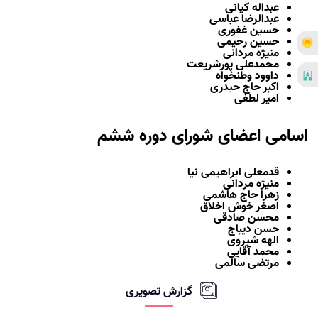
عبداله کیانی
عبدالرضا عباسی
حسین غفوری
حسین رحیمی
منیژه مردانی
محمدعلی پورشریعت
داوود وطنخواه
اکبر حاج حیدری
امیر لطفی
اسامی اعضای شورای دوره ششم
قدمعلی ابراهیمی نیا
منیژه مردانی
زهرا حاج هاشمی
اصغر خوش اخلاق
محسن صادقی
حسن دیباج
الهه شیروی
محمد آقایی
مرتضی سالمی
گزارش تصویری