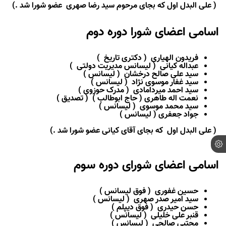
( علی البدل اول که بجای مرحوم سید رضا صهری عضو شورا شد .)
اسامی اعضای شورا دوره دوم
فریدون الهیاری ( دکتری تاریخ )
عبداله کیانی ( لیسانس مدیریت دولتی )
سید علی صالح درخشان ( لیسانس )
سید غفار موسوی نژاد ( لیسانس )
سید احمد میردامادی ( مدرک حوزوی )
نعمت اله طاهری ( حاج ابوطالب ) ( تصدیق )
سید محمد موسوی
( لیسانس )
جواد جعفری ( لیسانس )
( علی البدل اول که بجای آقای کیانی عضو شورا شد .)
اسامی اعضای شورای دوره سوم
حسین غفوری ( فوق لیسانس )
سید امیر صدر صهری ( لیسانس )
حسن حیدری ( فوق دیپلم )
قنبر علی خلیلی ( لیسانس )
مجتبی صالحی ( لیسانس )