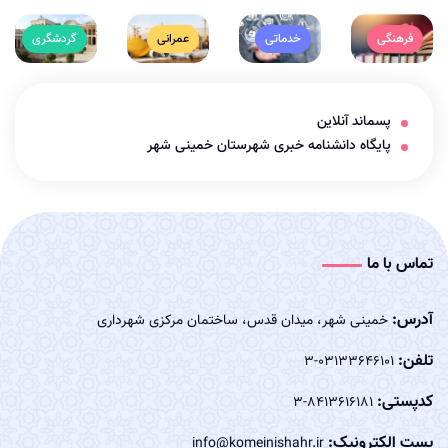
فرهنگی
خدماتی
عمرانی
گردشگری
پسماند آنلاین
پایگاه دانشنامه خبری شهرستان خمینی شهر
تماس با ما
آدرس:
خمینی شهر، میدان قدس، ساختمان مرکزی شهرداری
تلفن:
03133646101-3
کدپستی:
8413616181-3
پست الکترونیک:
info@komeinishahr.ir