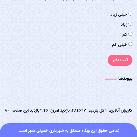
خیلی زیاد
زیاد
کم
خیلی کم
ثبت نظر
پیوندها
کاربران آنلاین: 2
کل بازدید: 1484697
بازدید امروز: 1246
بازدید این صفحه: 80
تمامی حقوق این وبگاه متعلق به شهرداری خمینی شهر است.