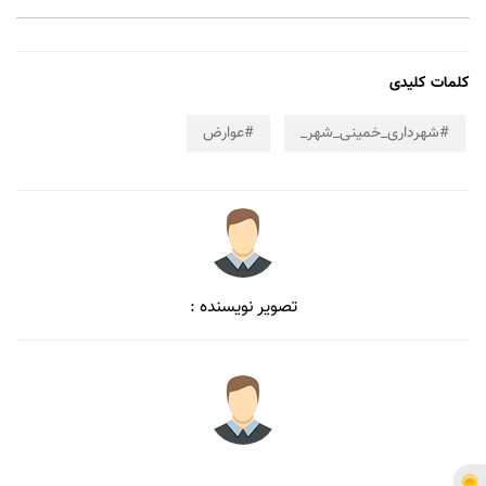
کلمات کلیدی
#شهرداری_خمینی_شهر_
#عوارض
تصویر نویسنده :