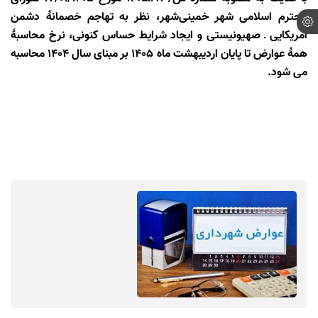
محترم اسلامی شهر خمینی‌شهر، نظر به تهاجم خصمانۀ دشمن
آمریکایی ـ صهیونیستی و ایجاد شرایط حساس کنونی، نرخ محاسبۀ
همۀ عوارض تا پایان اردیبهشت ماه 1405 بر مبنای سال 1404 محاسبه
می شود.