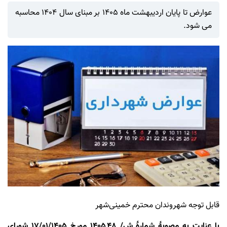
عوارض تا پایان اردیبهشت ماه 1405 بر مبنای سال 1404 محاسبه
می شود.
قابل توجه شهروندان محترم خمینی‌شهر
با عنایت به مصوبۀ شمارۀ ش/ 48ـ1405 مورخ 17/01/1405 شورای