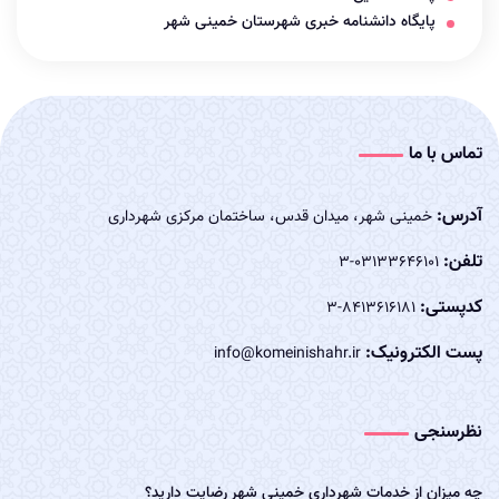
پایگاه دانشنامه خبری شهرستان خمینی شهر
تماس با ما
آدرس:
خمینی شهر، میدان قدس، ساختمان مرکزی شهرداری
تلفن:
03133646101-3
کدپستی:
8413616181-3
پست الکترونیک:
info@komeinishahr.ir
نظرسنجی
چه میزان از خدمات شهرداری خمینی شهر رضایت دارید؟