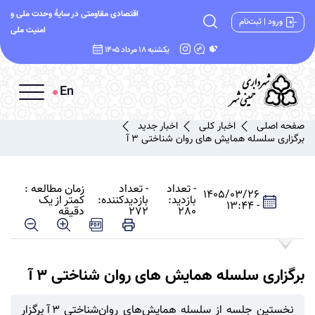
اقتصادی مقاومتی در سایۀ وحدت ملی و
ورود | ثبت‌نام
امنیت ملی
یکشنبه 18 مرداد 1405
En
صفحه اصلی
اخبار کلی
اخبار جدید
برگزاری سلسله همایش های روان شناختی 3 آ
- تعداد
- تعداد
زمان مطالعه :
1405/03/26
بازدید:
بازدیدکننده:
کمتر از یک
- 13:44
280
272
دقیقه
برگزاری سلسله همایش های روان شناختی 3 آ
نخستین جلسه از سلسله همایش‌های روان‌شناختی ۳آ برگزار