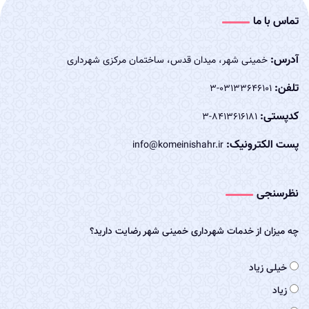
تماس با ما
آدرس:
خمینی شهر، میدان قدس، ساختمان مرکزی شهرداری
تلفن:
03133646101-3
کدپستی:
8413616181-3
پست الکترونیک:
info@komeinishahr.ir
نظرسنجی
چه میزان از خدمات شهرداری خمینی شهر رضایت دارید؟
خیلی زیاد
زیاد