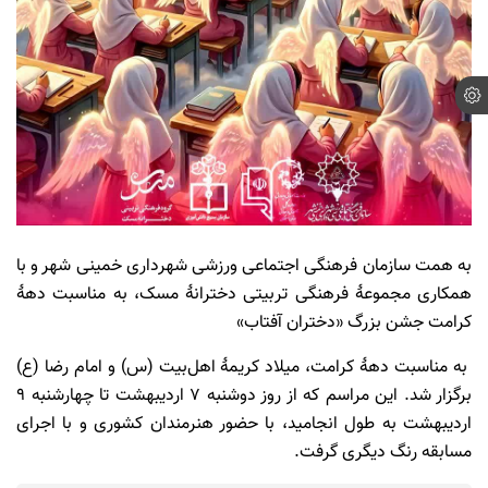
به همت سازمان فرهنگی اجتماعی ورزشی شهرداری خمینی شهر و با
همکاری مجموعۀ فرهنگی تربیتی دخترانۀ مسک، به مناسبت دهۀ
کرامت جشن بزرگ «دختران آفتاب»
به مناسبت دهۀ کرامت، میلاد کریمۀ اهل‌بیت (س) و امام رضا (ع)
برگزار شد. این مراسم که از روز دوشنبه 7 اردیبهشت تا چهارشنبه 9
اردیبهشت به طول انجامید، با حضور هنرمندان کشوری و با اجرای
مسابقه رنگ دیگری گرفت.