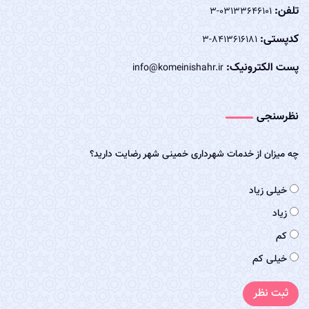
تلفن:
03133646101-3
کدپستی:
8413616181-3
پست الکترونیک:
info@komeinishahr.ir
نظرسنجی
چه میزان از خدمات شهرداری خمینی شهر رضایت دارید؟
خیلی زیاد
زیاد
کم
خیلی کم
ثبت نظر