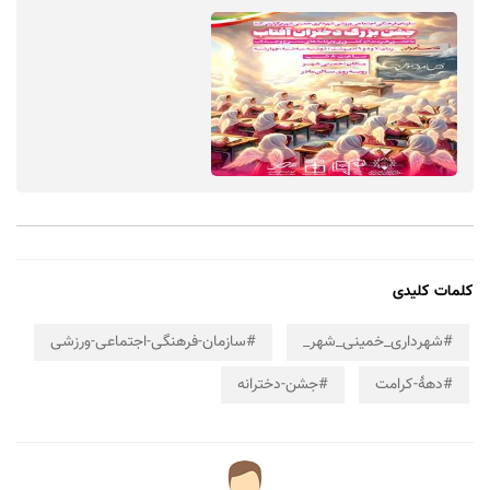
کلمات کلیدی
#شهرداری_خمینی_شهر_
#سازمان-فرهنگی-اجتماعی-ورزشی
#دهۀ-کرامت
#جشن-دخترانه