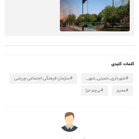
کلمات کلیدی
#شهرداری_خمینی_شهر_
#سازمان-فرهنگی-اجتماعی-ورزشی
#محرم
#پرچم-عزا