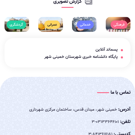
گزارش تصویری
فرهنگی
خدماتی
عمرانی
گردشگری
پسماند آنلاین
پایگاه دانشنامه خبری شهرستان خمینی شهر
تماس با ما
آدرس:
خمینی شهر، میدان قدس، ساختمان مرکزی شهرداری
تلفن:
03133646101-3
کدپستی:
8413616181-3