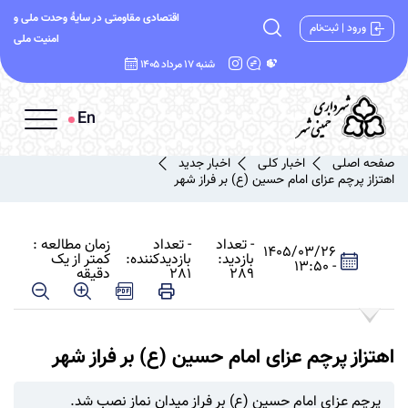
اقتصادی مقاومتی در سایۀ وحدت ملی و
ورود | ثبت‌نام
امنیت ملی
شنبه 17 مرداد 1405
En
صفحه اصلی
اخبار کلی
اخبار جدید
اهتزاز پرچم عزای امام حسین (ع) بر فراز شهر
- تعداد
- تعداد
زمان مطالعه :
1405/03/26
بازدید:
بازدیدکننده:
کمتر از یک
- 13:50
289
281
دقیقه
اهتزاز پرچم عزای امام حسین (ع) بر فراز شهر
پرچم عزای امام حسین (ع) بر فراز میدان نماز نصب شد.