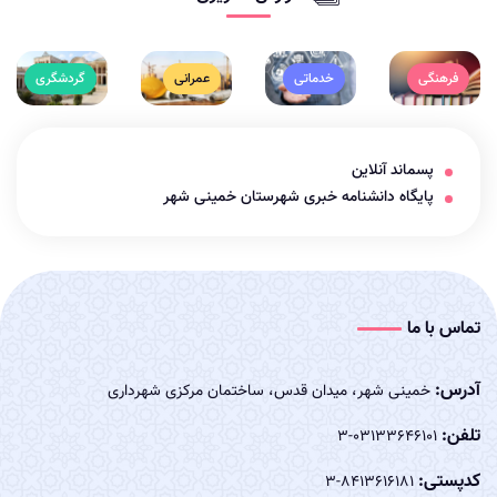
فرهنگی
خدماتی
عمرانی
گردشگری
پسماند آنلاین
پایگاه دانشنامه خبری شهرستان خمینی شهر
تماس با ما
آدرس:
خمینی شهر، میدان قدس، ساختمان مرکزی شهرداری
تلفن:
03133646101-3
کدپستی:
8413616181-3