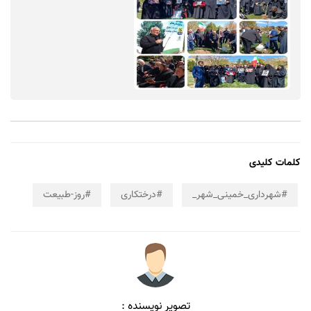
کلمات کلیدی
#شهرداری_خمینی_شهر_
#درختکاری
#روز-طبیعت
تصویر نویسنده :